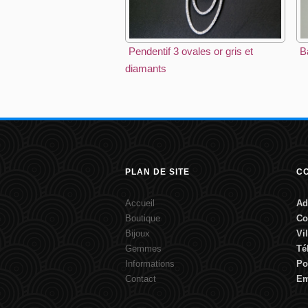
Pendentif 3 ovales or gris et
B
diamants
PLAN DE SITE
C
Accueil
Ad
Boutique
Co
Bijoux
Vi
Gemmes
Té
Informations
Po
Contact
Em