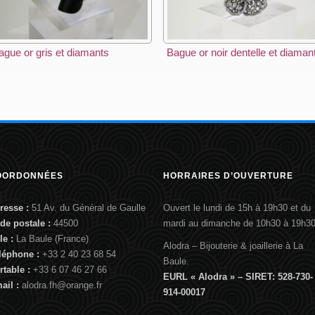
ague or gris et diamants
Bague or noir dentelle et diaman
OORDONNÉES
HORRAIRES D’OUVERTURE
resse :
51 Av. du Général de Gaulle
Ouvert le lundi de 15h à 19h30 et du
de postale :
44500
mardi au dimanche de 10h30 à 19h30
lle :
La Baule (France)
Alodra – Bijouterie & joaillerie à La
léphone :
+33 2 40 23 68 54
Baule.
rtable :
+33 6 07 46 27 66
EURL « Alodra » – SIRET: 528-730-
ail :
alodra.fh@orange.fr
914-00017