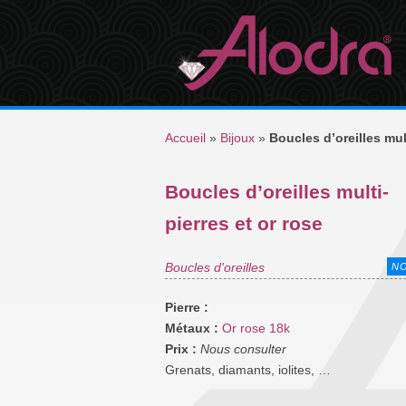
Accueil
»
Bijoux
»
Boucles d’oreilles mult
Boucles d’oreilles multi-
pierres et or rose
Boucles d'oreilles
N
Pierre :
Métaux :
Or rose 18k
Prix :
Nous consulter
Grenats, diamants, iolites, …