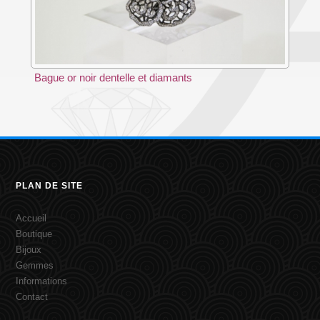
Bague or noir dentelle et diamants
PLAN DE SITE
Accueil
Boutique
Bijoux
Gemmes
Informations
Contact