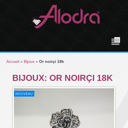
Accueil
»
Bijoux
»
Or noirçi 18k
BIJOUX: OR NOIRÇI 18K
NOUVEAU