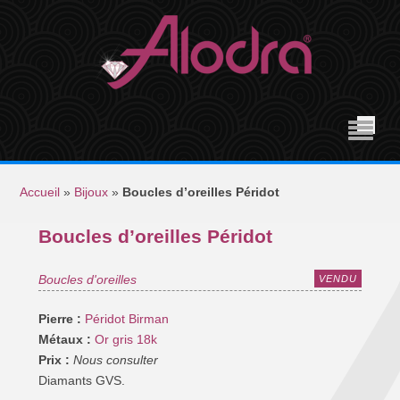
Accueil
»
Bijoux
»
Boucles d’oreilles Péridot
Boucles d’oreilles Péridot
Boucles d'oreilles
VENDU
Pierre :
Péridot Birman
Métaux :
Or gris 18k
Prix :
Nous consulter
Diamants GVS.